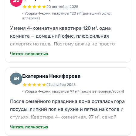
ДО
двери и ручки. Отдельно понравилось, что не
★
★
★
★
★
20 сентября 2025
«гонят» по верхам — в углах и за кроватью тоже
• Уборка 4-комн. квартиры 120 м² (домашний офис,
аллергия)
прошлись. По деньгам вышло нормально, а
У меня 4-комнатная квартира 120 м², одна
общались вежливо, без раздражения, хотя я
комната — домашний офис, плюс сильная
несколько раз уточняла детали.
аллергия на пыль. Поэтому важна не просто
«навести вид», а нормально убрать. В Нова
Читать полностью
попросил акцент на пыль, текстиль и
вентиляционные решетки. Приехали вовремя, в
масках, привезли свои средства, в офисе
Екатерина Никифорова
ЕН
аккуратно обошлись с техникой и проводами.
★
★
★
★
★
27 декабря 2025
Уборка заняла примерно 6 часов: пыль на
• Уборка 4-комн. квартиры 97 м² (после вечеринки/гости)
верхних полках, на книжных корешках, под
После семейного праздника дома осталась гора
кроватью, ковры пропылесосили тщательно.
посуды, липкий пол на кухне и пятна на столе и
Качество заметно, дышится легче, и стоимость
стульях. Квартира 4-комнатная, 97 м², самой
не улетела в космос.
разгребать не было сил. Нова смогли приехать
Читать полностью
на следующий день утром, без переносов. За 5