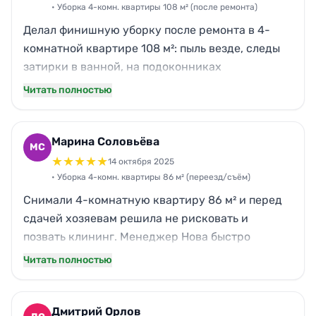
«внезапных доплат». Девочки вежливые,
• Уборка 4-комн. квартиры 108 м² (после ремонта)
спросили про аллергии и средства, работали
Делал финишную уборку после ремонта в 4-
тихо и аккуратно.
комнатной квартире 108 м²: пыль везде, следы
затирки в ванной, на подоконниках
строительный налет. Нова приехали с техникой,
Читать полностью
сразу уточнили, что где нельзя тереть, чтобы не
поцарапать новые поверхности. За 7 часов
реально привели квартиру в нормальный вид:
Марина Соловьёва
МС
стекла без разводов, батареи и плинтусы
★
★
★
★
★
14 октября 2025
чистые, плитку в санузле оттерли, в кухне
• Уборка 4-комн. квартиры 86 м² (переезд/съём)
убрали мелкую строительную грязь из углов.
Снимали 4-комнатную квартиру 86 м² и перед
Сработали быстро и спокойно, цена оказалась
сдачей хозяевам решила не рисковать и
адекватной для такого объема.
позвать клининг. Менеджер Нова быстро
согласовал время на вечер, приехали
Читать полностью
пунктуально, даже на 10 минут раньше. За 4,5
часа сделали генеральную уборку: кухня,
шкафы снаружи, сантехника, зеркала, полы,
Дмитрий Орлов