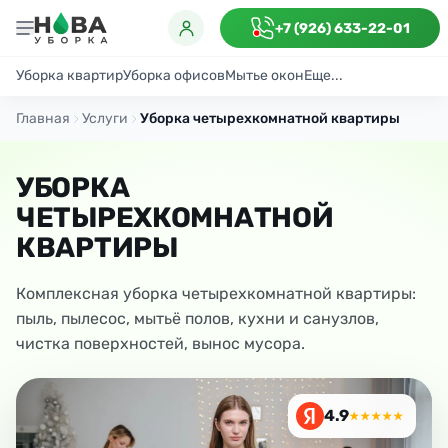
+7 (926) 633-22-01
Уборка квартир
Уборка офисов
Мытье окон
Еще...
Генеральная
Поддерживающая
После ремонта
Антибактериаль
Главная
Услуги
Уборка четырехкомнатной квартиры
УБОРКА
ЧЕТЫРЕХКОМНАТНОЙ
КВАРТИРЫ
Комплексная уборка четырехкомнатной квартиры:
пыль, пылесос, мытьё полов, кухни и санузлов,
чистка поверхностей, вынос мусора.
4.9
★★★★★