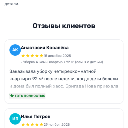
детали.
Отзывы клиентов
Анастасия Ковалёва
АК
★
★
★
★
★
15 декабря 2025
• Уборка 4-комн. квартиры 92 м² (семья с детьми)
Заказывала уборку четырехкомнатной
квартиры 92 м² после недели, когда дети болели
и дома был полный хаос. Бригада Нова приехала
ровно к 10:00, как договаривались, без
Читать полностью
опозданий. За 5 часов отмыли кухню (плиту и
фартук), санузлы, протерли пыль на всех полках,
нормально пропылесосили ковры и помыли полы
Илья Петров
ИП
под диваном. По цене вышло честно, без
★
★
★
★
★
29 ноября 2025