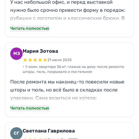
У нас небольшой офис, и перед выставкой
нужно было срочно привести форму в порядок:
рубашки с логотипом и классические брюки. В
Нова договорились на вечер, чтобы не мешать
Читать полностью
работе. Приехали вовремя, работали тихо и
аккуратно, за 3 часа выгладили 18 рубашек и 6
брюк, все швы ровные, без блестящих следов от
Мария Зотова
МЗ
утюга. Скорость порадовала, а цена оказалась
★
★
★
★
★
21 июля 2025
ниже, чем отдавать в химчистку и ждать
• 1-комн. квартира 36 м², глажка на дому после ремонта:
шторы, тюль, покрывало и постельное
несколько дней.
После ремонта мы наконец-то повесили новые
шторы и тюль, но всё было в складках после
упаковки. Сама возиться не хотела:
парогенератора нет, а утюг старый. Заказала
Читать полностью
глажку на дому в Нова. Мастер приехала к 10:30
без опозданий, аккуратно разгладила тюль и
плотные шторы, плюс покрывало и комплект
Светлана Гаврилова
СГ
постельного — примерно за 2,5 часа. Качество