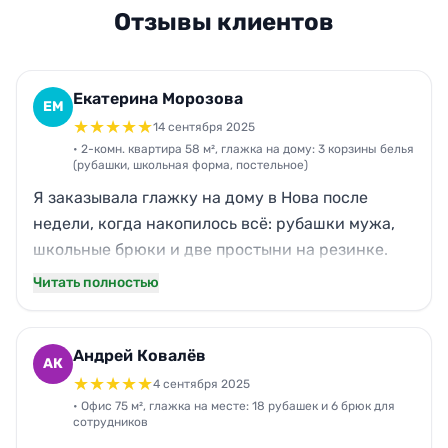
Отзывы клиентов
Екатерина Морозова
ЕМ
★
★
★
★
★
14 сентября 2025
• 2-комн. квартира 58 м², глажка на дому: 3 корзины белья
(рубашки, школьная форма, постельное)
Я заказывала глажку на дому в Нова после
недели, когда накопилось всё: рубашки мужа,
школьные брюки и две простыни на резинке.
Приехали ровно к 11:00, как договорились. За 2
Читать полностью
часа 20 минут привели в порядок три корзины,
без заломов и пересушенных воротников.
Понравилось, что сотрудница вежливая,
Андрей Ковалёв
АК
уточняла, как я люблю стрелки на брюках. По
★
★
★
★
★
4 сентября 2025
цене вышло адекватно, без внезапных доплат.
• Офис 75 м², глажка на месте: 18 рубашек и 6 брюк для
сотрудников