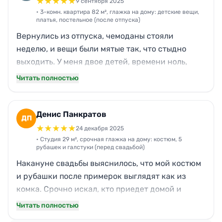
★
★
★
★
★
9 сентября 2025
заметно: ткань ровная, без затяжек. Общение
• 3-комн. квартира 82 м², глажка на дому: детские вещи,
платья, постельное (после отпуска)
спокойное, вежливое, и по стоимости вышло
Вернулись из отпуска, чемоданы стояли
разумно.
неделю, и вещи были мятые так, что стыдно
выходить. У меня двое детей, времени ноль,
поэтому позвала Нова на глажку. Приехали в
Читать полностью
назначенный интервал, без переносов. За 3
часа разобрались с кучей: детские футболки и
рубашки, два моих платья, постельное и
Денис Панкратов
ДП
полотенца. Нравится, что гладят быстро, но не
★
★
★
★
★
24 декабря 2025
«на отвяжись» — воротники и манжеты
• Студия 29 м², срочная глажка на дому: костюм, 5
рубашек и галстуки (перед свадьбой)
идеальные. Цена нормальная, плюс мастер
Накануне свадьбы выяснилось, что мой костюм
вежливая и аккуратно складывала стопками по
и рубашки после примерок выглядят как из
категориям.
комка. Срочно искал, кто приедет домой и
сделает всё быстро. Нова смогли поставить
Читать полностью
визит на утро: мастер была у меня в 9:00 ровно.