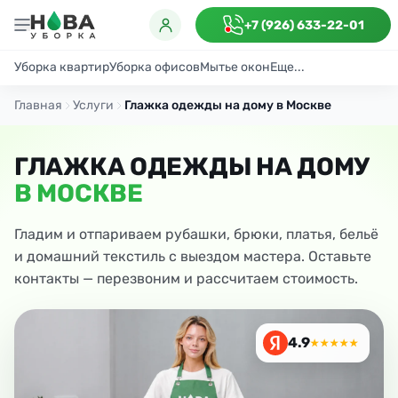
+7 (926) 633-22-01
Уборка квартир
Уборка офисов
Мытье окон
Еще...
Генеральная
Поддерживающая
После ремонта
Антибактериаль
Главная
Услуги
Глажка одежды на дому в Москве
ГЛАЖКА ОДЕЖДЫ НА ДОМУ
В МОСКВЕ
Гладим и отпариваем рубашки, брюки, платья, бельё
и домашний текстиль с выездом мастера. Оставьте
контакты — перезвоним и рассчитаем стоимость.
4.9
★★★★★