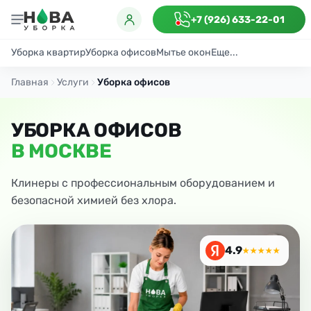
+7 (926) 633-22-01
Уборка квартир
Уборка офисов
Мытье окон
Еще...
Генеральная
Поддерживающая
После ремонта
Антибактериаль
Главная
Услуги
Уборка офисов
УБОРКА ОФИСОВ
В МОСКВЕ
Клинеры с профессиональным оборудованием и
безопасной химией без хлора.
4.9
★★★★★