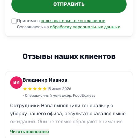
ОТПРАВИТЬ
Принимаю
пользовательское соглашение
.
Соглашаюсь на
обработку персональных данных
Отзывы наших клиентов
Владимир Иванов
ВИ
★
★
★
★
★
15 июля 2026
• Операционный менеджер, FoodExpress
Сотрудники Нова выполнили генеральную
уборку нашего офиса, результат оказался выше
ожиданий. Они не только обращают внимание
на видимые участки, но и заботятся о местах,
Читать полностью
которые часто остаются без внимания,