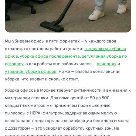
Мы убираем офисы в пяти форматах — у каждого своя
страница с составом работ и ценами:
генеральная уборка
офиса
,
уборка офиса после ремонта
,
регулярная уборка по
договору
, а для работы вне рабочих часов —
вечерняя
и
утренняя уборка офисов
. Ниже — базовая комплексная
уборка: что входит и сколько стоит.
Уборка офисов в Москве требует ритмичности и внимания к
материалам отделки. Для помещений от 50 до 500
квадратных метров мы применяем промышленные
пылесосы с HEPA-фильтром, задерживающим мелкую
взвесь, парогенераторы для дезинфекции без хлора и мопы
с дозатором — это ускоряет обработку крупных зон. На
ламинате, керамограните и виниловых покрытиях