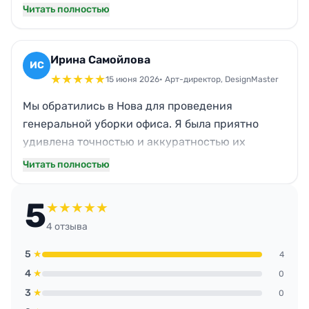
же, сотрудники обратили внимание, что стало
Читать полностью
легче дышать, что говорит о качественной
работе с вентиляционной системой.
Благодарим Нова за внимательное отношение к
Ирина Самойлова
ИС
деталям.
★
★
★
★
★
15 июня 2026
• Арт-директор, DesignMaster
Мы обратились в Нова для проведения
генеральной уборки офиса. Я была приятно
удивлена точностью и аккуратностью их
работы. Каждый уголок офиса, начиная от
Читать полностью
шкафчиков и заканчивая переговорными, был
очищен от пыли и грязи. Также они
5
★
★
★
★
★
позаботились о уборке окон, что добавило
4 отзыва
свежести внутреннему интерьеру.
5
★
4
4
★
0
3
★
0