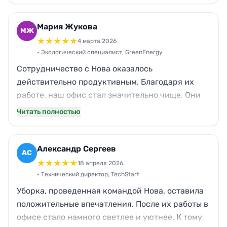
например, уборка под мебелью, очистка
клавиатур и телефонов.
Мария Жукова
МЖ
★
★
★
★
★
4 марта 2026
• Экологический специалист, GreenEnergy
Сотрудничество с Нова оказалось
действительно продуктивным. Благодаря их
работе, наш офис стал значительно чище. Они
пунктуально приезжают, выполняют свою
Читать полностью
работу аккуратно и быстро. Особо хочется
отметить, что они используют экологически
чистые средства для уборки, что важно для
Александр Сергеев
АС
нашей компании.
★
★
★
★
★
18 апреля 2026
• Технический директор, TechStart
Уборка, проведенная командой Нова, оставила
положительные впечатления. После их работы в
офисе стало намного светлее и уютнее. К тому