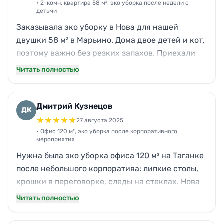
• 2-комн. квартира 58 м², эко уборка после недели с
детьми
Заказывала эко уборку в Нова для нашей
двушки 58 м² в Марьино. Дома двое детей и кот,
поэтому важно без резких запахов. Приехали
ровно к 10:00, привезли свои средства и
Читать полностью
инвентарь, работали около 3,5 часов. Отмыли
кухонные фасады, детский стол, подоконники,
прошлись по ванной и швам. Воздух после
Дмитрий Кузнецов
ДК
уборки чистый, без химии. По цене вышло
★
★
★
★
★
27 августа 2025
адекватно, качество заметно, и общались очень
• Офис 120 м², эко уборка после корпоративного
мероприятия
вежливо.
Нужна была эко уборка офиса 120 м² на Таганке
после небольшого корпоратива: липкие столы,
крошки в переговорке, следы на стеклах. Нова
приехали утром без опозданий, двое
Читать полностью
сотрудников. За 4 часа привели всё в порядок:
санузлы, кухня, стеклянные перегородки,