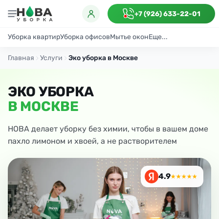
+7 (926) 633-22-01
Уборка квартир
Уборка офисов
Мытье окон
Еще...
Генеральная
Поддерживающая
После ремонта
Антибактериаль
Главная
Услуги
Эко уборка в Москве
ЭКО УБОРКА
В МОСКВЕ
НОВА делает уборку без химии, чтобы в вашем доме
пахло лимоном и хвоей, а не растворителем
4.9
★★★★★