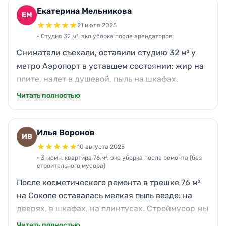
ковролин пропылесосили тщательно.
Екатерина Мельникова
ЕМ
Понравилась скорость и то, что не осталось
★
★
★
★
★
21 июля 2025
химического запаха — в офисе потом спокойно
• Студия 32 м², эко уборка после арендаторов
работали. Цена устроила, по итогам никаких
Сниматели съехали, оставили студию 32 м² у
“доплат на месте”.
метро Аэропорт в уставшем состоянии: жир на
плите, налет в душевой, пыль на шкафах.
Заказала эко уборку, потому что у меня
Читать полностью
аллергия и я не переношу сильную химию.
Приехали вовремя, работали около 2,5 часов.
Особенно порадовали ванная и кухня — без
Илья Воронов
ИВ
разводов и липкости. Девушка-уборщик была
★
★
★
★
★
10 августа 2025
спокойная, аккуратная, ничего не переставляла
• 3-комн. квартира 76 м², эко уборка после ремонта (без
строительного мусора)
без спроса. По качеству и цене всё честно.
После косметического ремонта в трешке 76 м²
на Соколе оставалась мелкая пыль везде: на
дверях, в шкафах, на плинтусах. Строймусор мы
вывезли сами, нужна была именно эко уборка,
Читать полностью