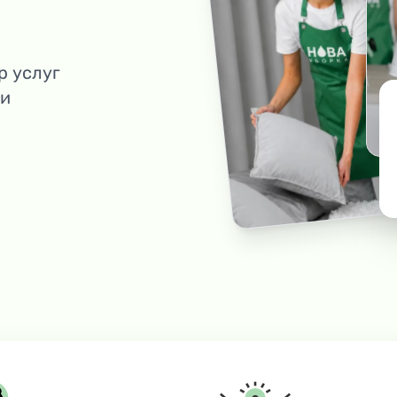
р услуг
 и