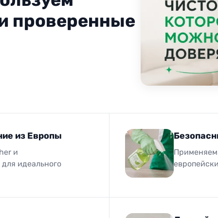
 и проверенные
ие из Европы
Безопасн
her и
Применяем 
 для идеального
европейски