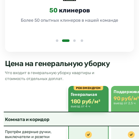
24
часа
Работаем 24 часа без выходных и праздников
Цена на генеральную уборку
Что входит в генеральную уборку квартиры и
стоимость отдельных доплат.
РЕКОМЕНДУЕМ
Поддержив
Генеральная
90 руб/м²
180 руб/м²
выезд от 2,5 ч
выезд от 4 ч
Комната и коридор
Протрём дверные ручки,
выключатели и розетки