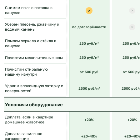
Снимем пыль с потолка в
санузле
Уберём плесень, ржавчину и
по договорённости
водный камень
Помоем зеркала и стёкла в
250 руб/м²
250 руб/м
санузле
Почистим межплиточные швы
250 руб/м²
250 руб/м
Почистим стиральную
от 500 руб
от 500 ру
машину изнутри
Удалим эпоксидную затирку с
2500 руб/м²
2500 руб/
поверхностей
Условия и оборудование
Доплата, если в квартире
+20%
+20%
домашнее животное
Доплата за сильное
+20–40%
+20–40%
загрязнение