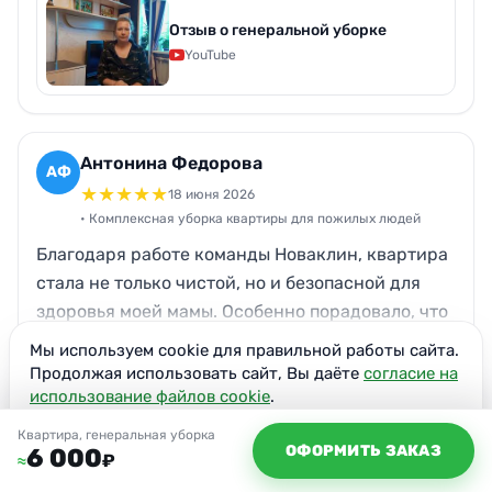
после 4 часов вечера девушки приехали и очень
Отзыв о генеральной уборке
быстро, оперативно убрали всю квартиру.
YouTube
Очень тщательно! Мне всё понравилось, потому
что в это время я готовила еду — то есть я всё
успела: и чисто было, и еда приготовлена. Я
ждала гостей, поэтому так срочно нужна была
Антонина Федорова
АФ
помощь. При необходимости обращусь ещё в
★
★
★
★
★
18 июня 2026
компанию Нова.
• Комплексная уборка квартиры для пожилых людей
Благодаря работе команды Новаклин, квартира
стала не только чистой, но и безопасной для
здоровья моей мамы. Особенно порадовало, что
после уборки не осталось резкого запаха химии,
Читать полностью
Мы используем cookie для правильной работы сайта.
что часто бывает проблемой для пожилых
Продолжая использовать сайт, Вы даёте
согласие на
людей. Без сомнений, я буду рекомендовать
использование файлов cookie
.
Нова своим друзьям и знакомым, особенно тем,
Дмитрий Витальевич
Согласен
ДВ
Квартира, генеральная уборка
ОФОРМИТЬ ЗАКАЗ
6 000
кто заботится о комфорте своих пожилых
★
★
★
★
★
₽
27 июля 2026
≈
родственников.
• Генеральная уборка квартиры с питомцами