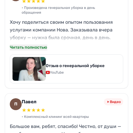
★
★
★
★
★
• Произведена генеральная уборка в день
обращения
Хочу поделиться своим опытом пользования
услугами компании Нова. Заказывала вчера
уборку — нужна была срочная, день в день.
Честно, не было никаких заоблачных ожиданий,
Читать полностью
так как срочность обычно предполагает какую-
то потерю качества.
Отзыв о генеральной уборке
Но здесь осталась крайне довольна! Как
YouTube
сервисом — никаких опозданий, всё чётко по
таймингу, так и качеством — протёрли даже те
места, которые я вообще забыла упомянуть.
Спасибо вам ещё раз! 100% буду пользоваться
Павел
Видео
П
вашими услугами и порекомендую друзьям.
★
★
★
★
★
• Комплексный клининг всей квартиры
Большое вам, ребят, спасибо! Честно, от души —