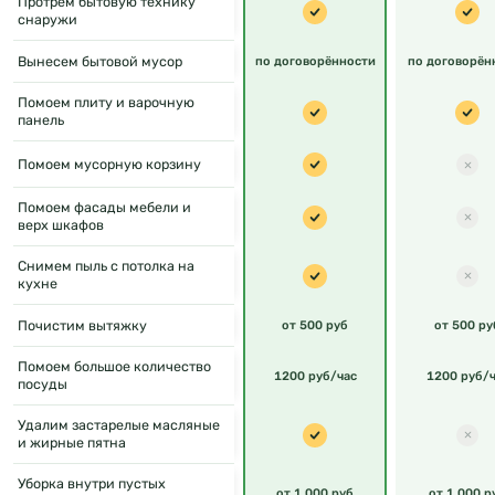
Протрём бытовую технику
снаружи
Вынесем бытовой мусор
по договорённости
по договорён
Помоем плиту и варочную
панель
Помоем мусорную корзину
Помоем фасады мебели и
верх шкафов
Снимем пыль с потолка на
кухне
Почистим вытяжку
от 500 руб
от 500 ру
Помоем большое количество
1200 руб/час
1200 руб/ч
посуды
Удалим застарелые масляные
и жирные пятна
Уборка внутри пустых
от 1 000 руб
от 1 000 р