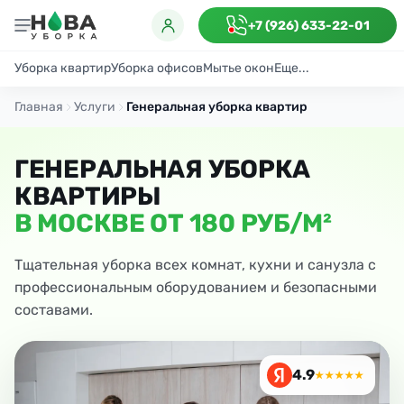
+7 (926) 633-22-01
Уборка квартир
Уборка офисов
Мытье окон
Еще...
Генеральная
Поддерживающая
После ремонта
Антибактериаль
Главная
Услуги
Генеральная уборка квартир
ГЕНЕРАЛЬНАЯ УБОРКА
КВАРТИРЫ
В МОСКВЕ ОТ 180 РУБ/М²
Тщательная уборка всех комнат, кухни и санузла с
профессиональным оборудованием и безопасными
составами.
4.9
★★★★★