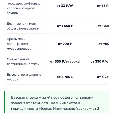
площадок, лифтовых
от 33 ₽/м²
от 66 ₽/м
холлов и входной
группы
Дезинфекция мест
от 1 660 ₽
от 1 660 
общего пользования
Промывка и
дезинфекция
от 900 ₽
от 900 ₽
мусоропровода
Мытьё окон на
от 330 ₽/створка
от 330 ₽/ств
лестничных клетках
Вывоз строительного
от 4 750 ₽
от 4 750 
мусора
Базовая ставка — за м² мест общего пользования;
зависит от этажности, наличия лифта и
периодичности уборки. Минимальный заказ — от 2