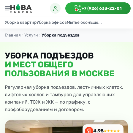
+7 (926) 633-22-01
Уборка квартир
Уборка офисов
Мытье окон
Еще...
Генеральная
Поддерживающая
После ремонта
Антибактериаль
Главная
Услуги
Уборка подъездов
УБОРКА ПОДЪЕЗДОВ
И МЕСТ ОБЩЕГО
ПОЛЬЗОВАНИЯ В МОСКВЕ
Регулярная уборка подъездов, лестничных клеток,
лифтовых холлов и тамбуров для управляющих
компаний, ТСЖ и ЖК — по графику, с
профоборудованием и договором.
4.95
★★★★★