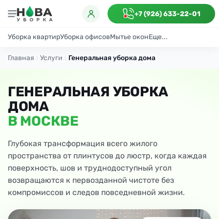
+7 (926) 633-22-01
Уборка квартир
Уборка офисов
Мытье окон
Еще...
Генеральная
Поддерживающая
После ремонта
Антибактериаль
Главная
Услуги
Генеральная уборка дома
ГЕНЕРАЛЬНАЯ УБОРКА
ДОМА
В МОСКВЕ
Глубокая трансформация всего жилого
пространства от плинтусов до люстр, когда каждая
поверхность, шов и труднодоступный угол
возвращаются к первозданной чистоте без
компромиссов и следов повседневной жизни.