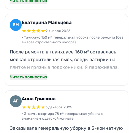
Читать полностью
вовремя, сразу уточнили, на чем сделать
акцент. За 4,5–5 часов отмыли плиту и духовку,
почистили сантехнику, протерли все
Екатерина Мальцева
ЕМ
поверхности, собрали мусор. Запахи ушли,
★
★
★
★
★
9 января 2026
стало реально чисто. По цене вышло адекватно
• Таунхаус 160 м², генеральная уборка после ремонта (без
вывоза строительного мусора)
для такого объема, а общение было спокойное и
После ремонта в таунхаусе 160 м² оставалась
по делу.
мелкая строительная пыль, следы затирки на
плитке и грязные подоконники. Я переживала,
что это растянется на дни, но Нова справились
Читать полностью
за один выезд — около 7 часов. Протерли стены
в местах, где было можно, отмыли плитку в
санузлах, убрали пыль с плинтусов и
Анна Гришина
АГ
радиаторов, довели до ума кухонные шкафы
★
★
★
★
★
3 декабря 2025
внутри. Ребята пунктуальные и вежливые,
• 3-комн. квартира 78 м², генеральная уборка с
вниманием к детской комнате
работали быстро, не халтурили. Стоимость
Заказывала генеральную уборку в 3-комнатную
совпала с расчетом по телефону.