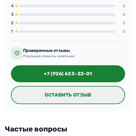
и скорость — прям плюс, качество тоже на
4
★
0
уровне: на темных столах не осталось разводов.
3
★
0
По цене согласовали заранее, все честно.
2
★
0
1
★
0
Проверенные отзывы
Реальные клиенты компании
+7 (926) 633-22-01
ОСТАВИТЬ ОТЗЫВ
Частые вопросы