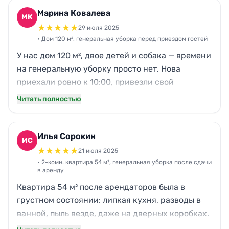
Марина Ковалева
МК
★
★
★
★
★
29 июля 2025
• Дом 120 м², генеральная уборка перед приездом гостей
У нас дом 120 м², двое детей и собака — времени
на генеральную уборку просто нет. Нова
приехали ровно к 10:00, привезли свой
инвентарь и химию. За примерно 6 часов
Читать полностью
привели в порядок кухню, санузлы и окна на
первом этаже, отмыли жир на фартуке и
вытяжке, убрали шерсть с дивана. Цена
Илья Сорокин
ИС
заранее была понятна, без сюрпризов. Девушки
★
★
★
★
★
21 июля 2025
вежливые, аккуратные, никуда не лезли без
• 2-комн. квартира 54 м², генеральная уборка после сдачи
в аренду
вопроса. По скорости и качеству — то, что
Квартира 54 м² после арендаторов была в
нужно.
грустном состоянии: липкая кухня, разводы в
ванной, пыль везде, даже на дверных коробках.
Заказал генеральную уборку у Нова. Приехали