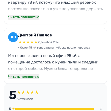
квартиру 78 м², потому что младший ребенок
постоянно ползает, а я уже не успевала держать
все в чистоте. Команда Нова приехала без
Читать полностью
опозданий, попросили показать проблемные
зоны. За 5–6 часов сделали кухню, ванную и
особенно хорошо прошлись по детской: вытерли
Дмитрий Павлов
ДП
пыль со стеллажей и игрушечных коробов,
★
★
★
★
★
2 декабря 2025
помыли полы вдоль плинтусов, убрали следы
• Офис 95 м², генеральная уборка после переезда
фломастеров со стола. По качеству видно, что
Мы переезжали в новый офис 95 м², а
старались, при этом цена не завышена.
помещение досталось с кучей пыли и следами
Общались дружелюбно, но без лишней
от старой мебели. Нужна была генеральная
болтовни.
уборка за день до выхода сотрудников. Нова
Читать полностью
приехали рано утром, работали слаженно и без
перекуров каждые 10 минут. За 4 часа вымыли
5
★
★
★
★
★
полы, стеклянные перегородки, санузел,
5 отзывов
кухонный уголок, протерли рабочие
поверхности и дверные ручки. Пунктуальность
5
★
5