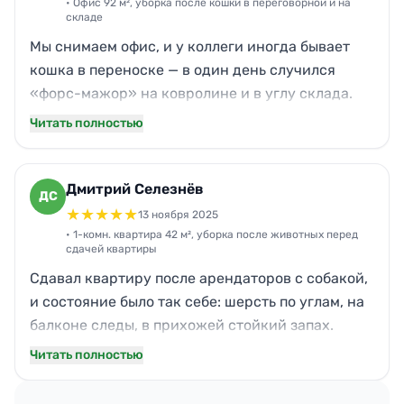
прошлись по мягкой мебели. Вежливые,
• Офис 92 м², уборка после кошки в переговорной и на
складе
пунктуальные, и по цене вышло честно — ровно
Мы снимаем офис, и у коллеги иногда бывает
как в расчёте по телефону.
кошка в переноске — в один день случился
«форс-мажор» на ковролине и в углу склада.
Нужно было быстро, чтобы утром уже не пахло и
Читать полностью
клиенты ничего не заметили. Нова приехали
вечером в 19:30, закончили около 22:00. Точечно
отработали проблемные места, при этом
Дмитрий Селезнёв
ДС
сделали нормальную общую уборку зоны
★
★
★
★
★
13 ноября 2025
ожидания. Запах ушёл, ковролин стал чище, чем
• 1-комн. квартира 42 м², уборка после животных перед
сдачей квартиры
был. Отдельный плюс — пунктуальность и
Сдавал квартиру после арендаторов с собакой,
адекватная стоимость для срочного заказа.
и состояние было так себе: шерсть по углам, на
балконе следы, в прихожей стойкий запах.
Времени было мало — показы на следующий
Читать полностью
день. Нова приехали в назначенное время, без
опозданий, и за 4 часа привели 42 м² в порядок.