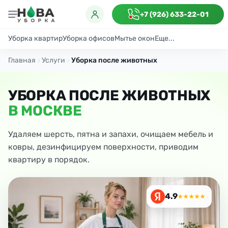
+7 (926) 633-22-01
Уборка квартир
Уборка офисов
Мытье окон
Еще...
Генеральная
Поддерживающая
После ремонта
Антибактериаль
Главная
Услуги
Уборка после животных
УБОРКА ПОСЛЕ ЖИВОТНЫХ
В МОСКВЕ
Удаляем шерсть, пятна и запахи, очищаем мебель и
ковры, дезинфицируем поверхности, приводим
квартиру в порядок.
4.9
★★★★★