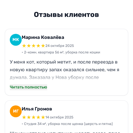
Отзывы клиентов
Марина Ковалёва
МК
★
★
★
★
★
24 октября 2025
• 2-комн. квартира 56 м², уборка после кошки
У меня кот, который метит, и после переезда в
новую квартиру запах оказался сильнее, чем я
думала. Заказала у Нова уборку после
животных на 56 м². Приехали ровно к 10:00, как
Читать полностью
договаривались, со своим оборудованием. За
4,5 часа отмыли лоток-зону, плинтуса, диван и
кухонный уголок, где были следы. Стало
Илья Громов
ИГ
реально легче дышать, запах заметно ушёл. По
★
★
★
★
★
14 октября 2025
цене вышло адекватно, без сюрпризов, ребята
• Студия 34 м², уборка после щенка (шерсть и пятна)
вежливые и аккуратные.