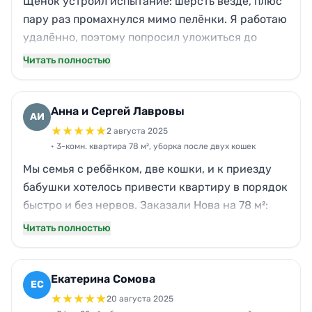
Щенок устроил испытание: шерсть везде, плюс
пару раз промахнулся мимо пелёнки. Я работаю
удалённо, поэтому попросил уложиться до
вечера. Нова приехали в 14:00, закончили
Читать полностью
примерно к 17:30. Пропылесосили ковёр,
вычистили диван, промыли полы и углы, где
обычно скапливается шерсть. Запаха почти не
Анна и Сергей Лавровы
АИ
осталось, и самое важное — ничего не
★
★
★
★
★
2 августа 2025
«размазали», а именно отмыли. По общению всё
• 3-комн. квартира 78 м², уборка после двух кошек
спокойно и по делу, цена нормальная для такого
Мы семья с ребёнком, две кошки, и к приезду
объёма.
бабушки хотелось привести квартиру в порядок
быстро и без нервов. Заказали Нова на 78 м²:
шерсть на коврах, следы на подоконниках,
Читать полностью
запах около лотка. Команда приехала вовремя,
работали без перекуров и лишних разговоров.
За 5 часов сделали полную уборку, особенно
Екатерина Сомова
ЕС
понравилось, как отмыли кухню и санузел и
★
★
★
★
★
20 августа 2025