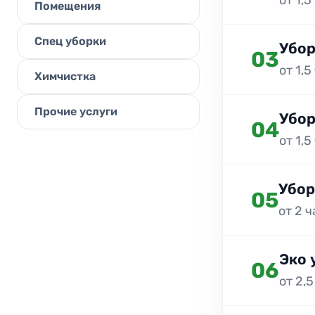
от 1,5
Помещения
Спец уборки
Убор
03
от 1,5
Химчистка
Прочие услуги
Убор
04
от 1,5
Убор
05
от 2 
Эко 
06
от 2,