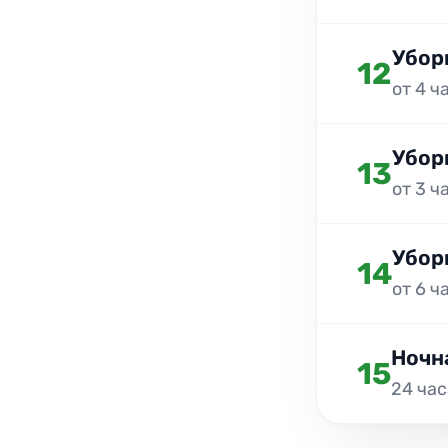
Убор
12
от 4 ч
Убор
13
от 3 ч
Убор
14
от 6 ч
Ночн
15
24 час