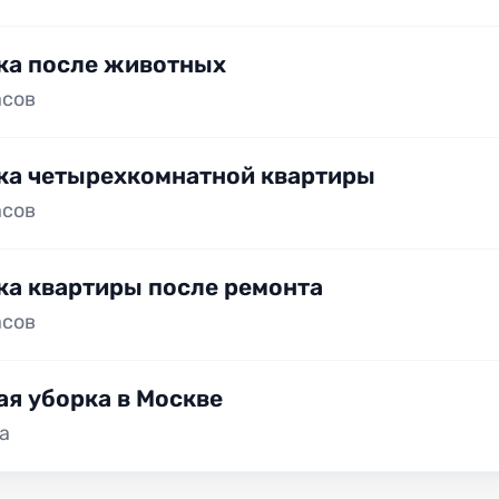
ка после животных
асов
ка четырехкомнатной квартиры
асов
ка квартиры после ремонта
асов
ая уборка в Москве
а