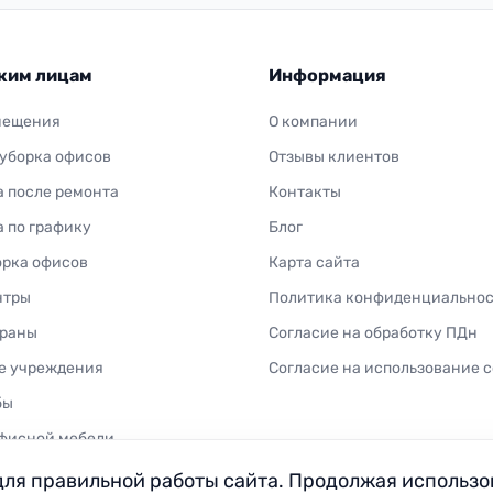
ким лицам
Информация
мещения
О компании
 уборка офисов
Отзывы клиентов
а после ремонта
Контакты
а по графику
Блог
орка офисов
Карта сайта
нтры
Политика конфиденциально
ораны
Согласие на обработку ПДн
е учреждения
Согласие на использование c
бы
фисной мебели
для правильной работы сайта. Продолжая использо