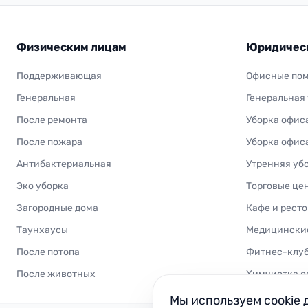
Физическим лицам
Юридичес
Поддерживающая
Офисные по
Генеральная
Генеральная
После ремонта
Уборка офис
После пожара
Уборка офис
Антибактериальная
Утренняя уб
Эко уборка
Торговые це
Загородные дома
Кафе и рест
Таунхаусы
Медицински
После потопа
Фитнес-клу
После животных
Химчистка о
Мы используем cookie 