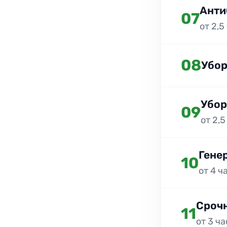
Анти
07
от 2,5
08
Убор
Убор
09
от 2,5
Гене
10
от 4 ч
Срочн
11
от 3 ч