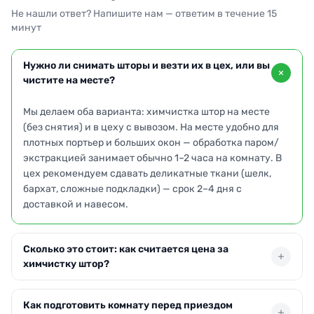
Не нашли ответ? Напишите нам — ответим в течение 15
минут
Нужно ли снимать шторы и везти их в цех, или вы
чистите на месте?
Мы делаем оба варианта: химчистка штор на месте
(без снятия) и в цеху с вывозом. На месте удобно для
плотных портьер и больших окон — обработка паром/
экстракцией занимает обычно 1–2 часа на комнату. В
цех рекомендуем сдавать деликатные ткани (шелк,
бархат, сложные подкладки) — срок 2–4 дня с
доставкой и навесом.
Сколько это стоит: как считается цена за
химчистку штор?
Ориентир по Москве: тюль — от 250–450 ₽/м², портьеры
Как подготовить комнату перед приездом
— от 450–850 ₽/м², подхваты/ламбрекены — от 400 ₽/