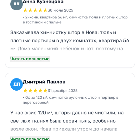
Анна Кузнецова
АК
★
★
★
★
★
30 июля 2025
• 2-комн. квартира 56 м², химчистка тюля и плотных штор
в гостиной и спальне
Заказывала химчистку штор в Нова: тюль и
плотные портьеры в двух комнатах, квартира 56
м². Дома маленький ребенок и кот, поэтому на
ткани были пятна и запах. Приехали ровно к
Читать полностью
оговоренному времени, все объяснили,
работали аккуратно. По времени уложились
примерно в 2,5 часа. Результат заметен сразу:
Дмитрий Павлов
ДП
цвет стал ровнее, пыль ушла, запах тоже. По
★
★
★
★
★
31 декабря 2025
цене вышло адекватно, без навязываний, и
• Офис 120 м², химчистка рулонных штор и портьер в
переговорной
общались очень вежливо.
У нас офис 120 м², шторы давно не чистили, на
светлых тканях была серая пыль, особенно
возле окон. Нова приехали утром до начала
рабочих встреч — это было важно.
Читать полностью