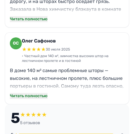
дорогу, и на шторах быстро оседает грязь.
Заказала в Нова химчистку блэкаута в комнате
и тюля на кухне — на кухонном еще был запах
Читать полностью
готовки. Мастер приехал в удобный вечерний
слот, четко по времени. Все заняло примерно 1
час 40 минут. Понравилось, что общались по-
Олег Сафонов
ОС
человечески, без давления и лишних услуг.
★
★
★
★
★
30 июля 2025
Шторы стали заметно свежее, цвет темного
• Частный дом 140 м², химчистка высоких штор на
лестничном пролете и в гостиной
блэкаута выровнялся, а цена не кусается.
В доме 140 м² самые проблемные шторы —
высокие, на лестничном пролете, плюс большие
портьеры в гостиной. Самому туда лезть опасно,
а внизу на ткани были следы пыли и пятна от
Читать полностью
собаки. Нова приехали вдвоем, привезли свое
оборудование, сразу оценили объем и
5
★
★
★
★
★
объяснили, как будут чистить. Работали около 4
5 отзывов
часов, делали аккуратно, ничего не зацепили.
Отмечу скорость и пунктуальность: приехали