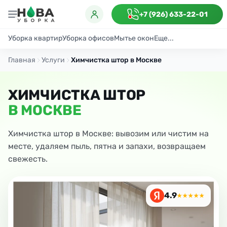
+7 (926) 633-22-01
Уборка квартир
Уборка офисов
Мытье окон
Еще...
Генеральная
Поддерживающая
После ремонта
Антибактериаль
Главная
Услуги
Химчистка штор в Москве
ХИМЧИСТКА ШТОР
В МОСКВЕ
Химчистка штор в Москве: вывозим или чистим на
месте, удаляем пыль, пятна и запахи, возвращаем
свежесть.
4.9
★★★★★