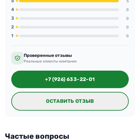
5
★
5
минута в минуту. Качество устроило, запахов
4
★
0
нет, и по цене вышло честно, без сюрпризов.
3
★
0
2
★
0
1
★
0
Проверенные отзывы
Реальные клиенты компании
+7 (926) 633-22-01
ОСТАВИТЬ ОТЗЫВ
Частые вопросы