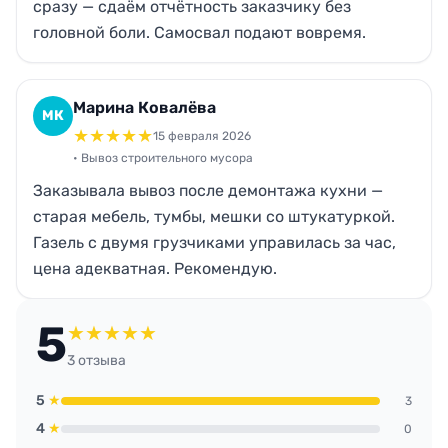
сразу — сдаём отчётность заказчику без
головной боли. Самосвал подают вовремя.
Марина Ковалёва
МК
★
★
★
★
★
15 февраля 2026
• Вывоз строительного мусора
Заказывала вывоз после демонтажа кухни —
старая мебель, тумбы, мешки со штукатуркой.
Газель с двумя грузчиками управилась за час,
цена адекватная. Рекомендую.
5
★
★
★
★
★
3 отзыва
5
★
3
4
★
0