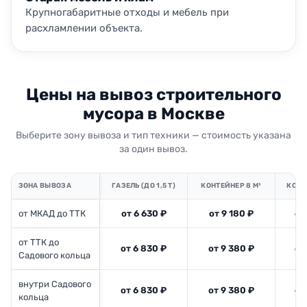
Крупногабаритные отходы и мебель при
расхламлении объекта.
Цены на вывоз строительного
мусора в Москве
Выберите зону вывоза и тип техники — стоимость указана
за один вывоз.
ЗОНА ВЫВОЗА
ГАЗЕЛЬ (ДО 1,5 Т)
КОНТЕЙНЕР 8 М³
КОНТ
от МКАД до ТТК
от 6 630 ₽
от 9 180 ₽
от
от ТТК до
от 6 830 ₽
от 9 380 ₽
от
Садового кольца
внутри Садового
от 6 830 ₽
от 9 380 ₽
от
кольца