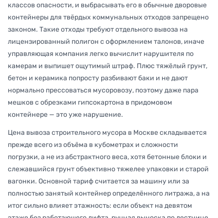
классов опасности, и выбрасывать его в обычные дворовые
контейнеры для твёрдых коммунальных отходов запрещено
законом. Такие отходы требуют отдельного вывоза на
лицензированный полигон с оформлением талонов, иначе
управляющая компания легко вычислит нарушителя по
камерам и выпишет ощутимый штраф. Плюс тяжёлый грунт,
бетон и керамика попросту разбивают баки и не дают
нормально прессоваться мусоровозу, поэтому даже пара
мешков с обрезками гипсокартона в придомовом
контейнере — это уже нарушение.
Цена вывоза строительного мусора в Москве складывается
прежде всего из объёма в кубометрах и сложности
погрузки, а не из абстрактного веса, хотя бетонные блоки и
слежавшийся грунт объективно тяжелее упаковки и старой
вагонки. Основной тариф считается за машину или за
полностью занятый контейнер определённого литража, а на
итог сильно влияет этажность: если объект на девятом
этаже без работающего лифта, ручная выноска по лестнице