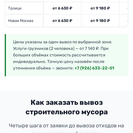
Троицк
от 6 630 ₽
от 9 180 ₽
от
Новая Москва
от 6 630 ₽
от 9 180 ₽
от
Цены указаны за один вывоз по выбранной зоне.
Услуги грузчиков (2 человека) — от 7 140 ₽. При
больших объёмах стоимость рассчитывается
индивидуально. Точную цену назовём после
уточнения объёма — звоните:
+7 (926) 633-22-01
Как заказать вывоз
строительного мусора
Четыре шага от заявки до вывоза отходов на