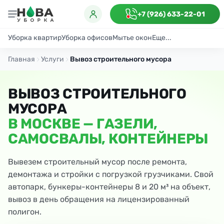
+7 (926) 633-22-01
Уборка квартир
Уборка офисов
Мытье окон
Еще...
Генеральная
Поддерживающая
После ремонта
Антибактериаль
Главная
Услуги
Вывоз строительного мусора
ВЫВОЗ СТРОИТЕЛЬНОГО
МУСОРА
В МОСКВЕ — ГАЗЕЛИ,
САМОСВАЛЫ, КОНТЕЙНЕРЫ
Вывезем строительный мусор после ремонта,
демонтажа и стройки с погрузкой грузчиками. Свой
автопарк, бункеры-контейнеры 8 и 20 м³ на объект,
вывоз в день обращения на лицензированный
полигон.