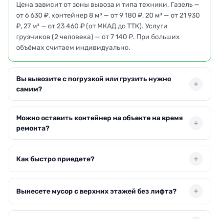
Цена зависит от зоны вывоза и типа техники. Газель —
от 6 630 ₽, контейнер 8 м³ — от 9 180 ₽, 20 м³ — от 21 930
₽, 27 м³ — от 23 460 ₽ (от МКАД до ТТК). Услуги
грузчиков (2 человека) — от 7 140 ₽. При больших
объёмах считаем индивидуально.
Вы вывозите с погрузкой или грузить нужно
самим?
Есть оба варианта. С погрузкой наши грузчики выносят
Можно оставить контейнер на объекте на время
и грузят всё сами с любого этажа. Без погрузки
ремонта?
дешевле — вы загружаете машину или контейнер, мы
только вывозим.
Да. Ставим бункер-контейнер 8 или 20 м³ прямо у
Как быстро приедете?
подъезда или на стройплощадке, вы наполняете его
постепенно, а мы вывозим по заполнению. Аренда
контейнера на объекте — от 900 ₽ в сутки.
Чаще всего подаём машину в день обращения или на
Вынесете мусор с верхних этажей без лифта?
следующее утро. Точное время согласуем при
оформлении заявки.
Да, бригада грузчиков выносит отходы вручную с