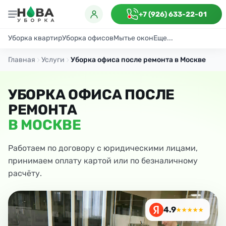
+7 (926) 633-22-01
Уборка квартир
Уборка офисов
Мытье окон
Еще...
Генеральная
Поддерживающая
После ремонта
Антибактериаль
Главная
Услуги
Уборка офиса после ремонта в Москве
УБОРКА ОФИСА ПОСЛЕ
РЕМОНТА
В МОСКВЕ
Работаем по договору с юридическими лицами,
принимаем оплату картой или по безналичному
расчёту.
4.9
★★★★★