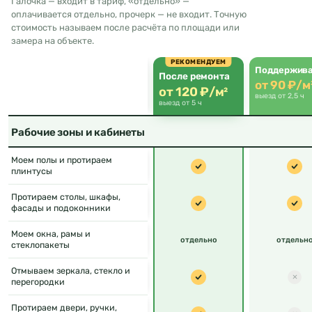
Галочка — входит в тариф, «отдельно» —
оплачивается отдельно, прочерк — не входит. Точную
стоимость называем после расчёта по площади или
замера на объекте.
РЕКОМЕНДУЕМ
Поддержив
После ремонта
от 90 ₽/м
от 120 ₽/м²
выезд от 2,5 ч
выезд от 5 ч
Рабочие зоны и кабинеты
Моем полы и протираем
плинтусы
Протираем столы, шкафы,
фасады и подоконники
Моем окна, рамы и
отдельно
отдельн
стеклопакеты
Отмываем зеркала, стекло и
перегородки
Протираем двери, ручки,