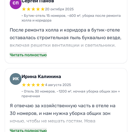
номерах тщательно прошли плинтусы и
Сергей Панов
СП
труднодоступные места за тумбами. Отдельный
★
★
★
★
★
20 октября 2025
плюс — пунктуальность и вежливое общение:
• Бутик-отель 15 номеров, ~600 м², уборка после ремонта
холла и коридора
все спокойно, без навязывания услуг. Цена
После ремонта холла и коридора в бутик-отеле
была понятная сразу, без «вдруг оказалось».
оставалась строительная пыль буквально везде,
включая решетки вентиляции и светильники.
Заказал Нова на послеремонтную уборку:
Читать полностью
площадь около 600 м². Приехали вовремя,
работали бригадой из 4 человек, уложились за
день. Пыль собрали с поверхностей, аккуратно
Ирина Калинина
ИК
вымыли пол без разводов, сняли следы скотча с
★
★
★
★
★
4 августа 2025
дверей и стекол, вынесли мешки с мусором. За
• Отель 30 номеров, ~1200 м², ночная уборка общих зон +
прачечная
скорость и качество реально спасибо, и по
Я отвечаю за хозяйственную часть в отеле на
деньгам вышло разумно для такого объема.
30 номеров, и нам нужна уборка общих зон
ночью, чтобы не мешать гостям. Нова
согласовали график с 23:00 до 6:00, приезжают
Читать полностью