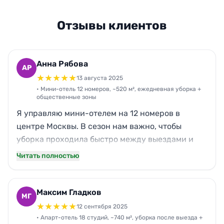
Отзывы клиентов
Анна Рябова
АР
★
★
★
★
★
13 августа 2025
• Мини-отель 12 номеров, ~520 м², ежедневная уборка +
общественные зоны
Я управляю мини-отелем на 12 номеров в
центре Москвы. В сезон нам важно, чтобы
уборка проходила быстро между выездами и
заездами. Нова приезжают строго к 11:00, за 3–
Читать полностью
3,5 часа успевают подготовить все номера и
коридор. Проверяю лично: зеркала без
разводов, санузлы чистые, белье аккуратно
Максим Гладков
МГ
сложено, мусор вынесен. Девочки вежливые,
★
★
★
★
★
12 сентября 2025
лишних вопросов не задают, работают тихо. По
• Апарт-отель 18 студий, ~740 м², уборка после выезда +