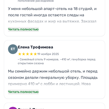
пополнение расходников
цене получилось адекватно, без скрытых
У меня небольшой апарт-отель на 18 студий, и
доплат.
после гостей иногда остаются следы на
кухонных фасадах и жир на вытяжке. Заказал
Нова на уборку после выезда: приехали вдвоем,
Читать полностью
привезли свою химию и инвентарь. За 5 часов
прошлись по всем студиям, отдельно оттерли
варочную панель и микроволновки, в санузлах
Елена Трофимова
ЕТ
убрали налет на стекле душевых. Понравилось,
★
★
★
★
★
19 ноября 2025
что все по чек-листу и без суеты. По времени
• Семейный отель 9 номеров, ~410 м², генуборка перед
открытием сезона
уложились, по качеству заметно лучше, чем
Мы семейно держим небольшой отель, и перед
нашими силами.
сезоном делали генеральную уборку. Площадь
примерно 410 м² с лобби и лестницей. Нова
приехали в 9 утра, трое сотрудников, закончили
Читать полностью
к 16:30. Отмыли окна на первом этаже, привели
в порядок мягкую мебель в зоне ожидания, в