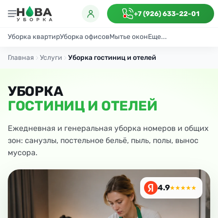
+7 (926) 633-22-01
Уборка квартир
Уборка офисов
Мытье окон
Еще...
Генеральная
Поддерживающая
После ремонта
Антибактериаль
Главная
Услуги
Уборка гостиниц и отелей
УБОРКА
ГОСТИНИЦ И ОТЕЛЕЙ
Ежедневная и генеральная уборка номеров и общих
зон: санузлы, постельное бельё, пыль, полы, вынос
мусора.
4.9
★★★★★