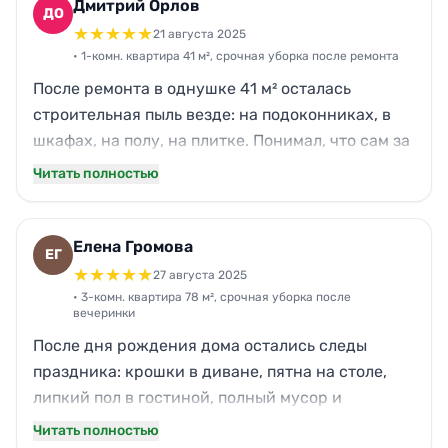
часов, всё сделали за 2,5 часа: отмыли кухню,
Дмитрий Орлов
ДО
заменили мешки, протерли выключатели и
★
★
★
★
★
21 августа 2025
ручки, санузел привели в норму. Качество на
• 1-комн. квартира 41 м², срочная уборка после ремонта
уровне, скорость — огонь, и по деньгам не
После ремонта в однушке 41 м² осталась
накрутили.
строительная пыль везде: на подоконниках, в
шкафах, на полу, на плитке. Понимал, что сам за
вечер не справлюсь, а заселяться нужно было
Читать полностью
уже завтра. В Нова заказал срочную уборку.
Приехали вовремя, сразу уточнили, какие зоны
важнее, и за 5 часов убрали пыль даже с
Елена Громова
ЕГ
верхних полок, отмыли плитку в санузле и
★
★
★
★
★
27 августа 2025
кухонный фартук. Работали аккуратно, ничего
• 3-комн. квартира 78 м², срочная уборка после
вечеринки
не поцарапали. Цена соответствовала объёму,
После дня рождения дома остались следы
без неприятных сюрпризов.
праздника: крошки в диване, пятна на столе,
липкий пол в гостиной, полный мусор и
уставшая кухня. Квартира 78 м², а утром нужно
Читать полностью