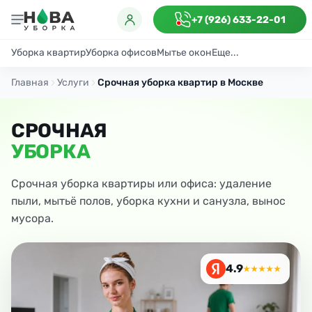
+7 (926) 633-22-01
Уборка квартир
Уборка офисов
Мытье окон
Еще...
Генеральная
Поддерживающая
После ремонта
Антибактериаль
Главная
Услуги
Срочная уборка квартир в Москве
СРОЧНАЯ
УБОРКА
Срочная уборка квартиры или офиса: удаление
пыли, мытьё полов, уборка кухни и санузла, вынос
мусора.
4.9
★★★★★