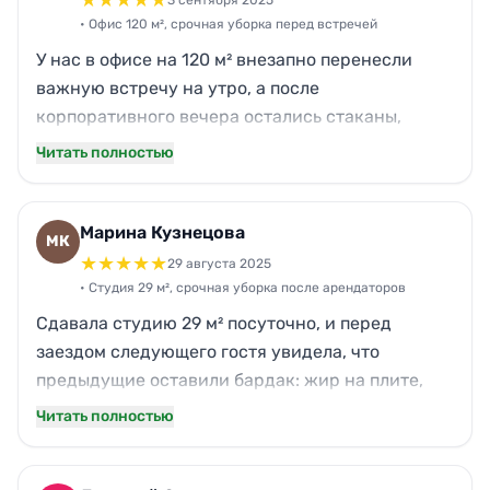
★
★
★
★
★
3 сентября 2025
Очень вежливые и пунктуальные.
• Офис 120 м², срочная уборка перед встречей
У нас в офисе на 120 м² внезапно перенесли
важную встречу на утро, а после
корпоративного вечера остались стаканы,
крошки, липкий пол на кухне и следы на
Читать полностью
стеклянной переговорке. Нова выручила:
приехали точно ко времени, работали быстро и
без суеты. За 4 часа убрали кухню, привели в
Марина Кузнецова
МК
порядок санузел, протерли все столы и технику,
★
★
★
★
★
29 августа 2025
стекло стало чистым без разводов. По цене
• Студия 29 м², срочная уборка после арендаторов
вышло адекватно, и общались спокойно, без
Сдавала студию 29 м² посуточно, и перед
лишних вопросов.
заездом следующего гостя увидела, что
предыдущие оставили бардак: жир на плите,
мусор, пыль по плинтусам и странные пятна в
Читать полностью
ванной. Нужна была срочная уборка буквально
«на сегодня». Нова приехали в течение 1,5