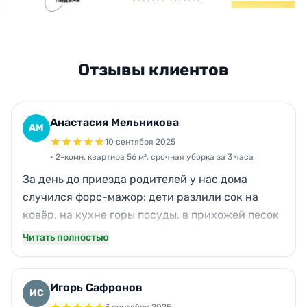
Отзывы клиентов
Анастасия Мельникова
АМ
★
★
★
★
★
10 сентября 2025
• 2-комн. квартира 56 м², срочная уборка за 3 часа
За день до приезда родителей у нас дома
случился форс-мажор: дети разлили сок на
ковёр, на кухне горы посуды, в прихожей песок
после прогулки. Позвонила в Нова утром, и уже
Читать полностью
через час клинеры были у нас. За 3 часа 56 м²
привели в порядок: кухня блестит, санузел без
налёта, полы вымыты по углам, ковёр оттерли.
Игорь Сафронов
ИС
Цена была честная, без «вдруг доплатите».