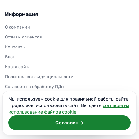
Информация
О компании
Отзывы клиентов
Контакты
Блог
Карта сайта
Политика конфиденциальности
Согласие на обработку ПДн
Согласие на использование cookie
Мы используем cookie для правильной работы сайта.
Продолжая использовать сайт, Вы даёте
согласие на
использование файлов cookie
.
+7 (926) 633-22-01
Согласен
Ежедневно 8:00–22:00
center@novaclean.ru