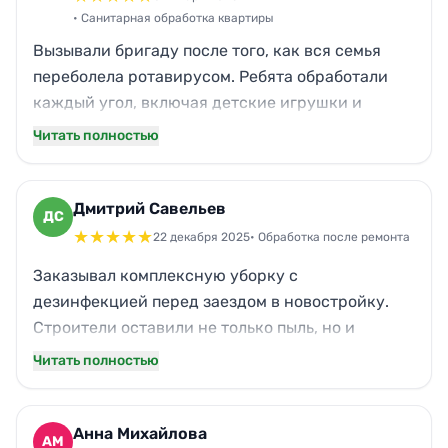
• Санитарная обработка квартиры
Вызывали бригаду после того, как вся семья
переболела ротавирусом. Ребята обработали
каждый угол, включая детские игрушки и
мягкую мебель. Использовали какой-то
Читать полностью
специальный прибор для проверки чистоты
поверхностей — показали результат до и после.
Теперь спокойна за здоровье детей, никаких
Дмитрий Савельев
ДС
рецидивов уже месяц.
★
★
★
★
★
22 декабря 2025
• Обработка после ремонта
Заказывал комплексную уборку с
дезинфекцией перед заездом в новостройку.
Строители оставили не только пыль, но и
специфический запах. После обработки озоном
Читать полностью
квартира стала пахнуть свежестью. Отдельное
спасибо за то, что объяснили, какие средства
использовали — всё сертифицировано и
Анна Михайлова
АМ