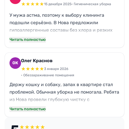
безопасно для аллергиков.
★
★
★
★
★
15 декабря 2025
• Гигиеническая уборка
У мужа астма, поэтому к выбору клининга
подошли серьёзно. В Нова предложили
гипоаллергенные составы без хлора и резких
отдушек. Обработали вентиляцию, почистили
Читать полностью
кондиционер, все ковры и шторы. Муж отметил,
что дышать стало заметно легче. Планируем
вызывать раз в квартал для профилактики.
Олег Краснов
ОК
★
★
★
★
★
3 января 2026
• Обеззараживание помещения
Держу кошку и собаку, запах в квартире стал
проблемой. Обычная уборка не помогала. Ребята
из Нова провели глубокую чистку с
нейтрализацией органических загрязнений.
Читать полностью
Обработали все места, где питомцы любят
лежать. Результат превзошёл ожидания — запах
★
★
★
★
★