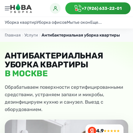
+7 (926) 633-22-01
Уборка квартир
Уборка офисов
Мытье окон
Еще...
Генеральная
Поддерживающая
После ремонта
Антибактериаль
Главная
Услуги
Антибактериальная уборка квартиры
АНТИБАКТЕРИАЛЬНАЯ
УБОРКА КВАРТИРЫ
В МОСКВЕ
Обрабатываем поверхности сертифицированными
средствами, устраняем запахи и микробы,
дезинфицируем кухню и санузел. Выезд с
оборудованием.
4.9
★★★★★